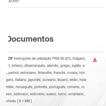
900 mm
Documentos
PDF
Instruções de utilização PRA 90 (01)
, búlgaro,
DESCA
cn, tcheco, dinamarquês, alemão, grego, inglês, e
spanhol, estoniano, finlandês, francês, croata, hún
garo, italiano, japonês, coreano, lituano, letão, hola
ndês, norueguês, polonês, português, romeno, ru
sso, eslovaco, esloveno, sueco, turco, ucraniano,
chinês
[ 8.1 MB ]