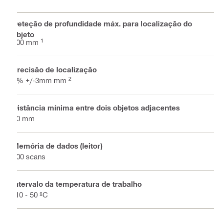
Deteção de profundidade máx. para localização do
objeto
1
200 mm
Precisão de localização
2
1% +/-3mm mm
Distância mínima entre dois objetos adjacentes
30 mm
Memória de dados (leitor)
200 scans
Intervalo da temperatura de trabalho
-10 - 50 ºC