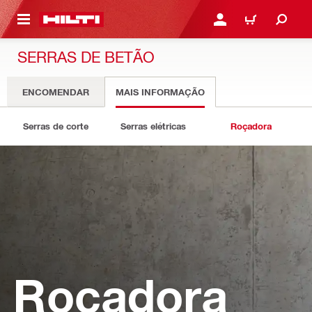
 MAIN CONTENT
ENTRAR OU REGISTAR
CARRINHO
SERRAS DE BETÃO
ENCOMENDAR
MAIS INFORMAÇÃO
Serras de corte
Serras elétricas
Roçadora
Roçadora