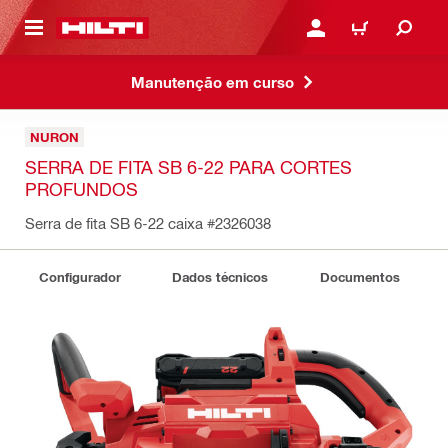
 MAIN CONTENT
ENTRAR OU REGISTAR
CARRINHO
Manutenção em curso
NURON
SERRA DE FITA SB 6-22 PARA CORTES
PROFUNDOS
Serra de fita SB 6-22 caixa
#2326038
Configurador
Dados técnicos
Documentos