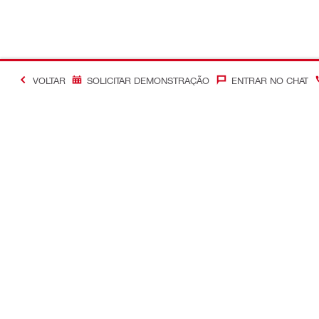
VOLTAR
SOLICITAR DEMONSTRAÇÃO
ENTRAR NO CHAT
#Making Constructi
Contacto
Links rápid
Contacte-nos
A minha con