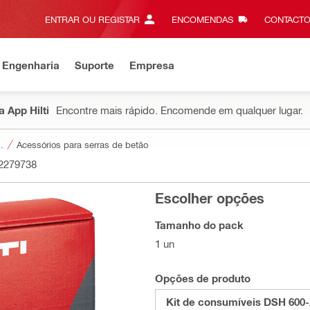
ENTRAR OU REGISTAR
ENCOMENDAS
CONTACTO
 Engenharia
Suporte
Empresa
 App Hilti
Encontre mais rápido. Encomende em qualquer lugar.
a ferramentas
Acessórios para serras de betão
2279738
Escolher opções
Tamanho do pack
1 un
Opções de produto
Kit de consumíveis DSH 600