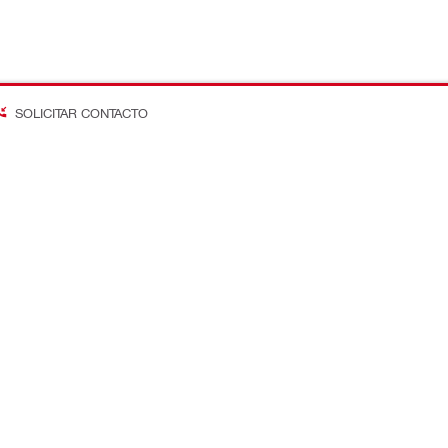
SOLICITAR CONTACTO
on Better
os
Empresa
ta
Saber mais sobre o Grupo Hilt