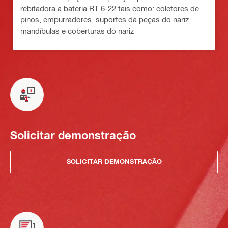
rebitadora a bateria RT 6-22 tais como: coletores de
pinos, empurradores, suportes da peças do nariz,
mandíbulas e coberturas do nariz
Solicitar demonstração
SOLICITAR DEMONSTRAÇÃO