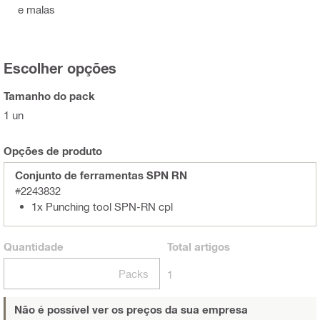
e malas
Escolher opções
Tamanho do pack
1 un
Opções de produto
Conjunto de ferramentas SPN RN
#2243832
1x Punching tool SPN-RN cpl
Quantidade
Total
artigos
Packs
1
Não é possível ver os preços da sua empresa