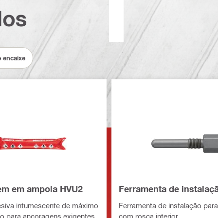
dos
 encaixe
em em ampola HVU2
Ferramenta de instalaç
siva intumescente de máximo
Ferramenta de instalação par
 para ancoragens exigentes
com rosca interior