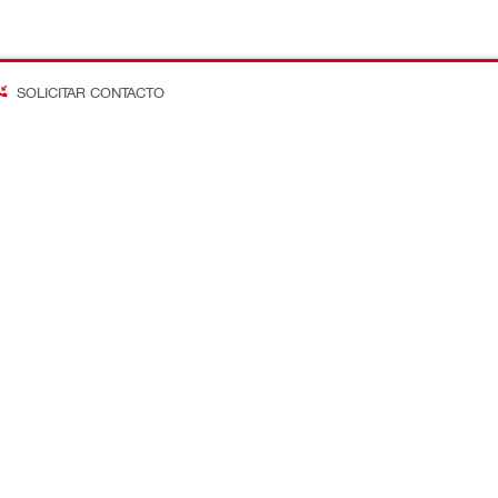
SOLICITAR CONTACTO
on Better
os
Empresa
ta
Saber mais sobre o Grupo Hilt
 e cotações
Notícias e eventos