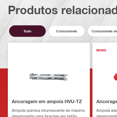
Produtos relaciona
Tudo
Consumíveis
Consumíveis de
NOVO
Ancoragem em ampola HVU-TZ
Ancorag
Ampola química intumescente de máximo
Ampola ade
desempenho para fixações em betão
desempenho