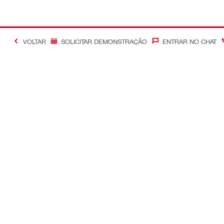
VOLTAR
SOLICITAR DEMONSTRAÇÃO
ENTRAR NO CHAT
#Making Constructi
Contacto
Links rápid
Contacte-nos
A minha con
Lojas Hilti
Encomendas