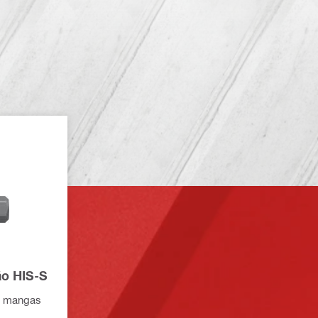
ão HIS-S
a mangas