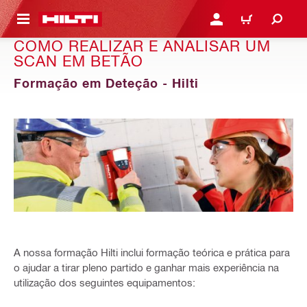
 MAIN CONTENT
ENTRAR OU REGISTAR
CARRINHO
COMO REALIZAR E ANALISAR UM
SCAN EM BETÃO
Formação em Deteção - Hilti
A nossa formação Hilti inclui formação teórica e prática para
o ajudar a tirar pleno partido e ganhar mais experiência na
utilização dos seguintes equipamentos: