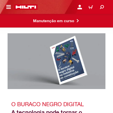
 MAIN CONTENT
ENTRAR OU REGISTAR
CARRINHO
Manutenção em curso
O BURACO NEGRO DIGITAL
A tecnologia pode tornar o 