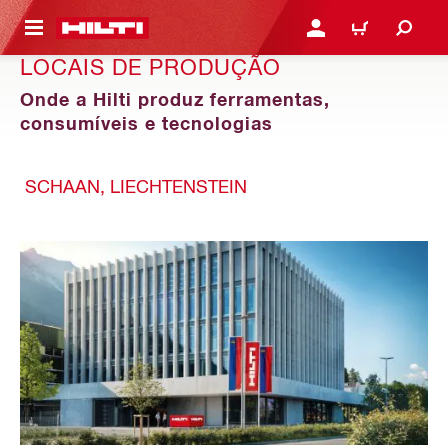
 MAIN CONTENT
ENTRAR OU REGISTAR
CARRINHO
LOCAIS DE PRODUÇÃO
Onde a Hilti produz ferramentas,
consumíveis e tecnologias
SCHAAN, LIECHTENSTEIN