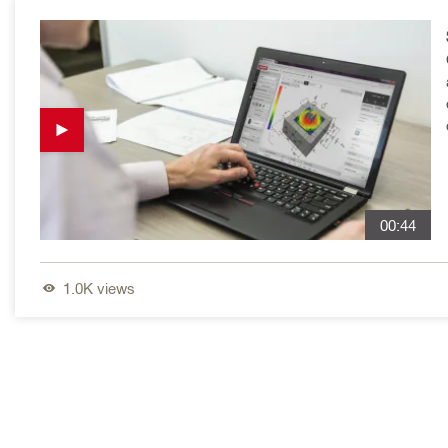
00:44
1.0K
views