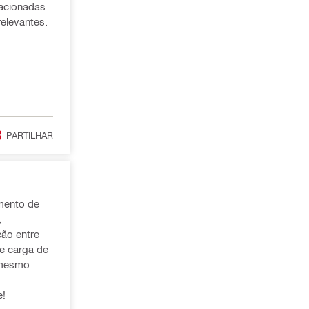
lacionadas
elevantes.
PARTILHAR
mento de
ção entre
e carga de
 mesmo
e!