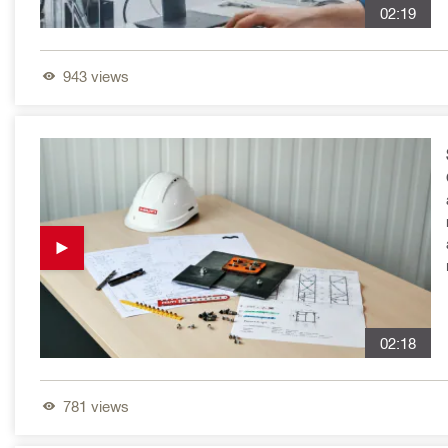
02:19
943
views
a
02:18
781
views