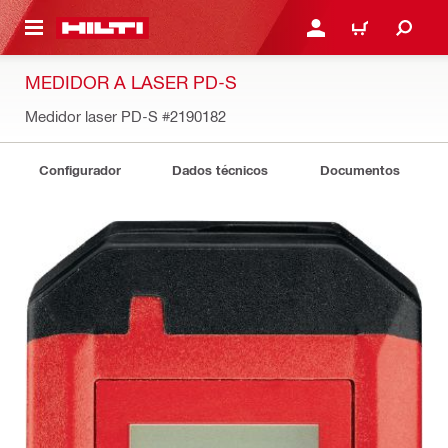
 MAIN CONTENT
ENTRAR OU REGISTAR
CARRINHO
MEDIDOR A LASER PD-S
Medidor laser PD-S
#2190182
Configurador
Dados técnicos
Documentos