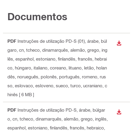
Documentos
PDF
Instruções de utilização PD-S (01)
, árabe, búl
DESCA
garo, cn, tcheco, dinamarquês, alemão, grego, ing
lês, espanhol, estoniano, finlandês, francês, hebrai
co, húngaro, italiano, coreano, lituano, letão, holan
dês, norueguês, polonês, português, romeno, rus
so, eslovaco, esloveno, sueco, turco, ucraniano, c
hinês
[ 6 MB ]
PDF
Instruções de utilização PD-S
, árabe, búlgar
DESCA
o, cn, tcheco, dinamarquês, alemão, grego, inglês,
espanhol, estoniano, finlandês, francês, hebraico,