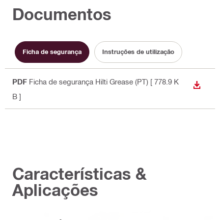
Documentos
Ficha de segurança
Instruções de utilização
PDF
Ficha de segurança Hilti Grease (PT)
[ 778.9 K
DESCA
B ]
Características &
Aplicações