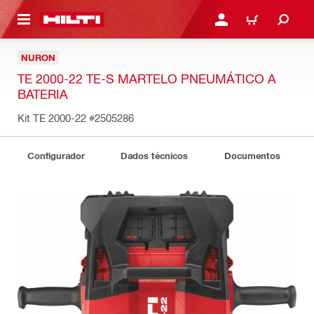
 MAIN CONTENT
ENTRAR OU REGISTAR
CARRINHO
NURON
TE 2000-22 TE-S MARTELO PNEUMÁTICO A
BATERIA
Kit TE 2000-22
#2505286
Configurador
Dados técnicos
Documentos