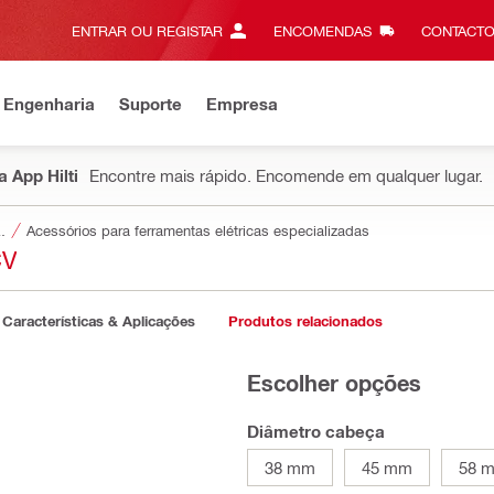
ENTRAR OU REGISTAR
ENCOMENDAS
CONTACTO
 Engenharia
Suporte
Empresa
 App Hilti
Encontre mais rápido. Encomende em qualquer lugar.
a ferramentas
Acessórios para ferramentas elétricas especializadas
CV
Características & Aplicações
Produtos relacionados
Escolher opções
Diâmetro cabeça
38 mm
45 mm
58 