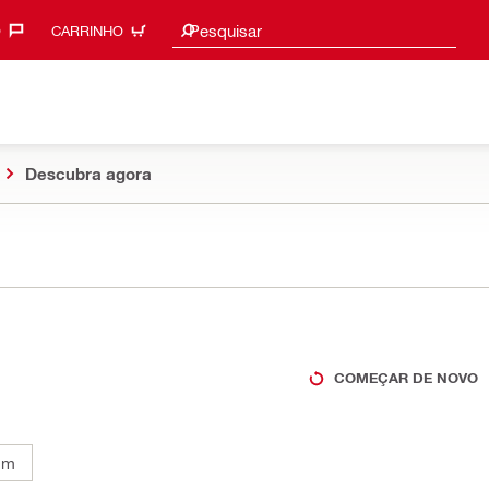
Procurar sugestões
Pesquisar
‎
CARRINHO
Descubra agora
COMEÇAR DE NOVO
mm