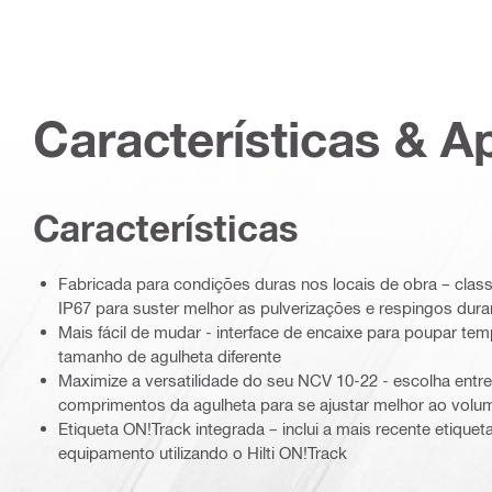
Características & A
Características
Fabricada para condições duras nos locais de obra – class
IP67 para suster melhor as pulverizações e respingos dur
Mais fácil de mudar - interface de encaixe para poupar t
tamanho de agulheta diferente
Maximize a versatilidade do seu NCV 10-22 - escolha entre
comprimentos da agulheta para se ajustar melhor ao vol
Etiqueta ON!Track integrada – inclui a mais recente etique
equipamento utilizando o Hilti ON!Track