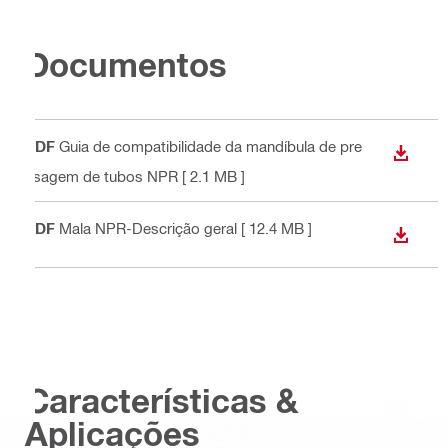
Documentos
PDF
Guia de compatibilidade da mandíbula de pre
DESCA
nsagem de tubos NPR
[ 2.1 MB ]
PDF
Mala NPR-Descrição geral
[ 12.4 MB ]
DESCA
Características &
Aplicações