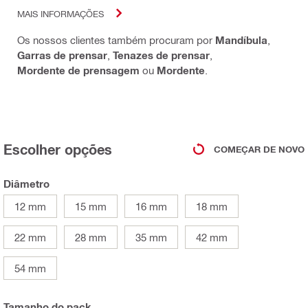
MAIS INFORMAÇÕES
Os nossos clientes também procuram por
Mandíbula
,
Garras de prensar
,
Tenazes de prensar
,
Mordente de prensagem
ou
Mordente
.
Escolher opções
COMEÇAR DE NOVO
Diâmetro
12 mm
15 mm
16 mm
18 mm
22 mm
28 mm
35 mm
42 mm
54 mm
Tamanho do pack