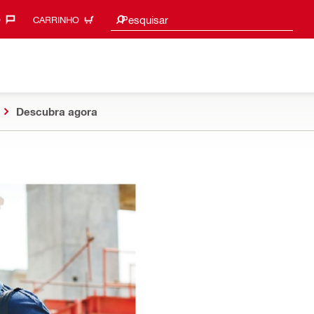
Procurar sugestões
Pesquisar
‎
CARRINHO
Descubra agora