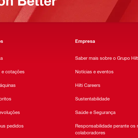
on Better
os
Empresa
ta
Saber mais sobre o Grupo Hilt
 e cotações
Notícias e eventos
áquinas
Hilti Careers
oritos
Sustentabilidade
devoluções
Saúde e Segurança
eus pedidos
Responsabilidade perante os
colaboradores