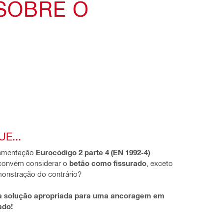
SOBRE O
E...
amentação 
Eurocódigo 2 parte 4 (EN 1992-4) 
 convém considerar o 
betão como fissurado
, exceto 
emonstração do contrário?
 solução apropriada para uma ancoragem em 
ado!