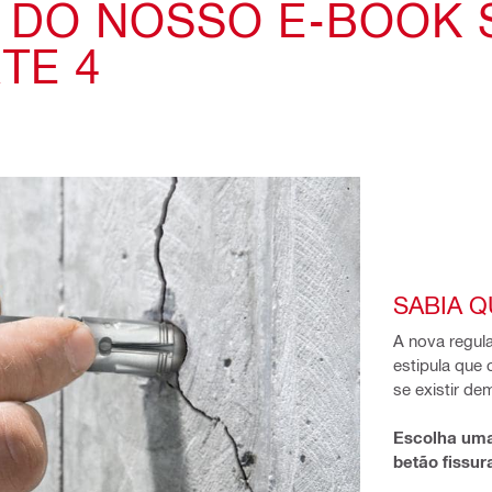
 DO NOSSO E-BOOK 
TE 4
SABIA QU
A nova regul
estipula que
se existir d
Escolha uma
betão fissur