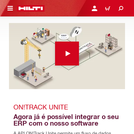
 MAIN CONTENT
ENTRAR OU REGISTAR
CARRINHO
ON!TRACK UNITE
Agora já é possível integrar o seu 
ERP com o nosso software
A API ON!Track Unite permite um fluxo de dados 