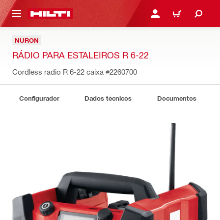
 MAIN CONTENT
ENTRAR OU REGISTAR
CARRINHO
NURON
RÁDIO PARA ESTALEIROS R 6-22
Cordless radio R 6-22 caixa
#2260700
Configurador
Dados técnicos
Documentos