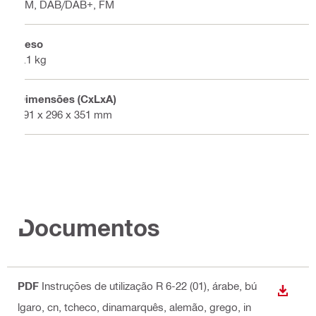
AM, DAB/DAB+, FM
Peso
5.1 kg
Dimensões (CxLxA)
291 x 296 x 351 mm
Documentos
PDF
Instruções de utilização R 6-22 (01)
, árabe, bú
DESCA
lgaro, cn, tcheco, dinamarquês, alemão, grego, in