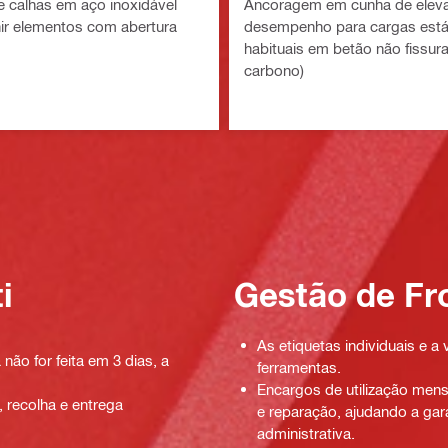
 calhas em aço inoxidável
Ancoragem em cunha de elev
nir elementos com abertura
desempenho para cargas está
habituais em betão não fissur
carbono)
i
Gestão de Fr
As etiquetas individuais e a 
 não for feita em 3 dias, a
ferramentas.
Encargos de utilização men
, recolha e entrega
e reparação, ajudando a gara
administrativa.