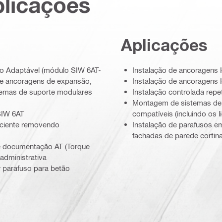
plicações
Aplicações
io Adaptável (módulo SIW 6AT-
Instalação de ancoragens 
 de ancoragens de expansão,
Instalação de ancoragens 
temas de suporte modulares
Instalação controlada repe
Montagem de sistemas de 
SIW 6AT
compatíveis (incluindo os
ficiente removendo
Instalação de parafusos e
fachadas de parede cortin
e documentação AT (Torque
administrativa
 parafuso para betão