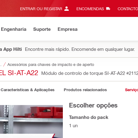
ENTRAR OU REGISTAR
ENCOMENDAS
CONTACTO
 Engenharia
Suporte
Empresa
 App Hilti
Encontre mais rápido. Encomende em qualquer lugar.
a ferramentas
Acessórios para chaves de impacto e de aperto
L SI-AT-A22
Módulo de controlo de torque SI-AT-A22
#211
Características & Aplicações
Produtos relacionados
Serviç
Escolher opções
Tamanho do pack
1 un