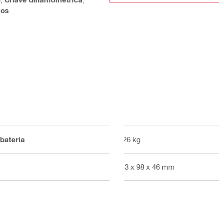
ios
.
bateria
0.26 kg
143 x 98 x 46 mm