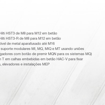
Hilti HST3 de M8 para M12 em betão
Hilti HST3-R de M8 para M12 em betão
tível de metal aparafusado até M16
suporte modulares MI, MQ, MIQ e MT usando uniões
 ligadores com botão de premir MQN para os sistemas MQ)
m T em calhas embebidas em betão HAC-V para fixar
a, elevadores e instalações MEP