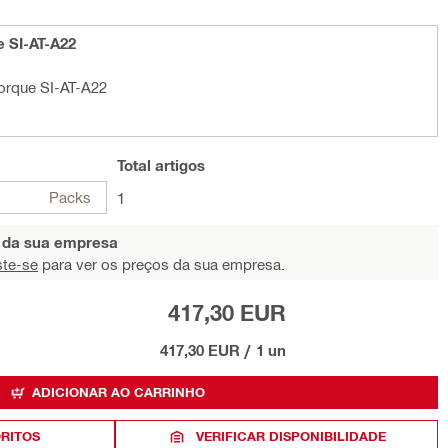
e SI-AT-A22
torque SI-AT-A22
Total
artigos
Packs
1
s da sua empresa
ste-se
para ver os preços da sua empresa.
417,30 EUR
417,30 EUR
/
1 un
ADICIONAR AO CARRINHO
ORITOS
VERIFICAR DISPONIBILIDADE