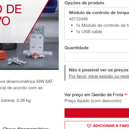
Opções de produto
Módulo de controlo de torqu
#2112449
1x Módulo de controlo de 
1x USB cable
Quantidade
Não é possível ver os preço
Por favor, inicie sessão ou regi
chave dinamométrica SIW 6AT-
ica) de acordo com as
Ver preço em Gestão de Frota
ateria: 0.26 kg
Preço líquido (com desconto)
ADICIONAR A FAV
o
,
Chave dinamométrica
,