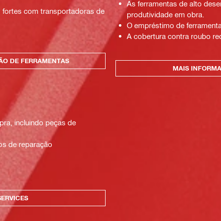
As ferramentas de alto des
as fortes com transportadoras de
produtividade em obra.
O empréstimo de ferramentas
A cobertura contra roubo re
ÇÃO DE FERRAMENTAS
MAIS INFORMA
ra, incluindo peças de
os de reparação
SERVICES