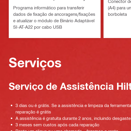
Conector de
do sistema de binário adaptável)
Programa informático para transferir
(A4) para u
dados de fixação de ancoragens/fixações
borboleta
e atualizar o módulo de Binário Adaptável
SI-AT-A22 por cabo USB
Serviços
Serviço de Assistência Hilt
3 dias ou é grátis. Se a assistência e limpeza da ferramenta
reparação é grátis
A assistência é gratuita durante 2 anos, incluindo desgaste
3 meses sem custos após cada reparação
Basta um clique ou uma chamada – fazemos o resto