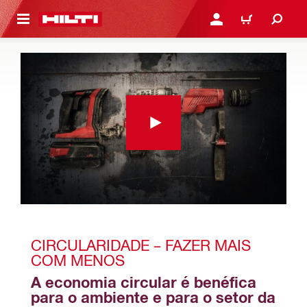
 MAIN CONTENT
ENTRAR OU REGISTAR
CARRINHO
CIRCULARIDADE – FAZER MAIS 
COM MENOS
A economia circular é benéfica 
para o ambiente e para o setor da 