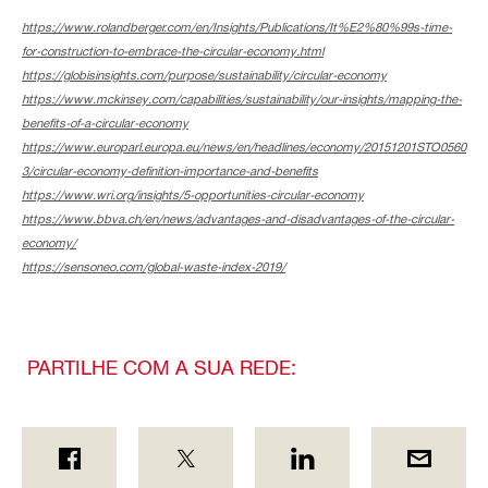
https://www.rolandberger.com/en/Insights/Publications/It%E2%80%99s-time-
for-construction-to-embrace-the-circular-economy.html
https://globisinsights.com/purpose/sustainability/circular-economy
https://www.mckinsey.com/capabilities/sustainability/our-insights/mapping-the-
benefits-of-a-circular-economy
https://www.europarl.europa.eu/news/en/headlines/economy/20151201STO0560
3/circular-economy-definition-importance-and-benefits
https://www.wri.org/insights/5-opportunities-circular-economy
https://www.bbva.ch/en/news/advantages-and-disadvantages-of-the-circular-
economy/
https://sensoneo.com/global-waste-index-2019/
PARTILHE COM A SUA REDE: