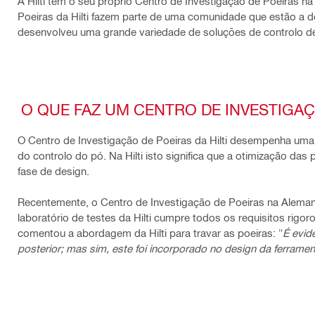
A Hilti tem o seu próprio Centro de Investigação de Poeiras n
Poeiras da Hilti fazem parte de uma comunidade que estão a d
desenvolveu uma grande variedade de soluções de controlo de 
O QUE FAZ UM CENTRO DE INVESTIGAÇ
O Centro de Investigação de Poeiras da Hilti desempenha uma fu
do controlo do pó. Na Hilti isto significa que a otimização da
fase de design.
Recentemente, o Centro de Investigação de Poeiras na Alema
laboratório de testes da Hilti cumpre todos os requisitos rigo
comentou a abordagem da Hilti para travar as poeiras: "
É evid
posterior; mas sim, este foi incorporado no design da ferrament