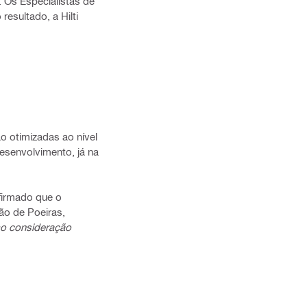
. Os Especialistas de
esultado, a Hilti
ão otimizadas ao nível
desenvolvimento, já na
nfirmado que o
ão de Poeiras,
mo consideração