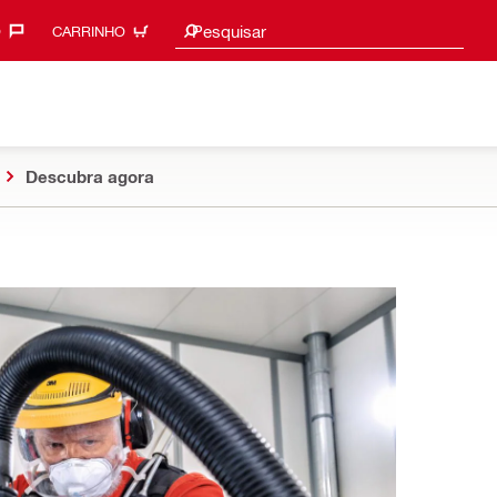
Procurar sugestões
Pesquisar
‎
CARRINHO
Descubra agora