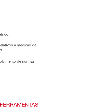
trico.
relativos à medição de
o?
volvimento de normas
S FERRAMENTAS