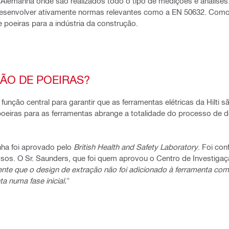
a Alemanha onde são realizados todo o tipo de medições e análises
esenvolver ativamente normas relevantes como a EN 50632. Como r
poeiras para a indústria da construção.
ÃO DE POEIRAS?
nção central para garantir que as ferramentas elétricas da Hilti s
s poeiras para as ferramentas abrange a totalidade do processo de 
nha foi aprovado pelo
British Health and Safety Laboratory
. Foi co
rosos. O Sr. Saunders, que foi quem aprovou o Centro de Investigaç
ente que o design de extração não foi adicionado à ferramenta co
a numa fase inicial.
"