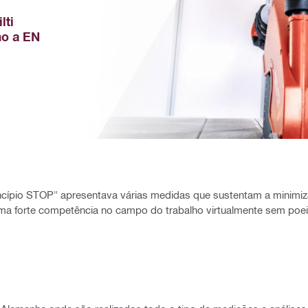
ti 
o a EN 
rincípio STOP" apresentava várias medidas que sustentam a minimi
uma forte competência no campo do trabalho virtualmente sem poei